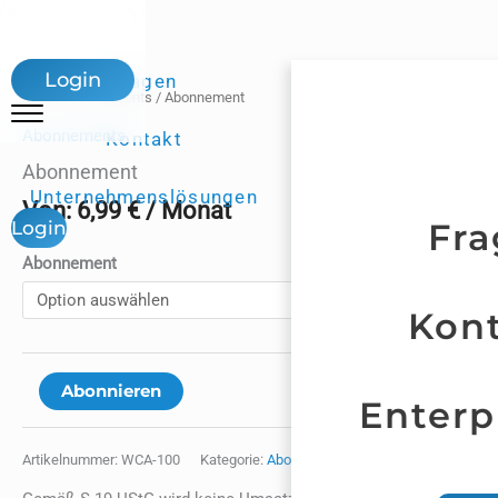
Zum
Abonnement
Inhalt
Menge
Login
Fragen
springen
Start
/
Abonnements
/ Abonnement
Abonnements
Kontakt
Abonnement
Unternehmenslösungen
Von:
6,99
€
/ Monat
Fr
Login
Abonnement
Kon
Abonnieren
Enterp
Artikelnummer:
WCA-100
Kategorie:
Abonnements